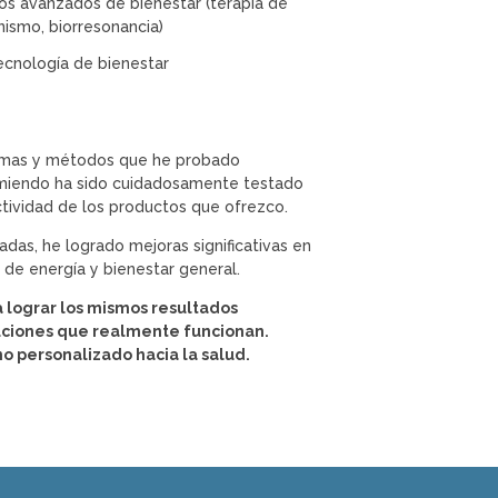
os avanzados de bienestar (terapia de
nismo, biorresonancia)
cnología de bienestar
ramas y métodos que he probado
miendo ha sido cuidadosamente testado
tividad de los productos que ofrezco.
as, he logrado mejoras significativas en
es de energía y bienestar general.
a lograr los mismos resultados
uciones que realmente funcionan.
o personalizado hacia la salud.