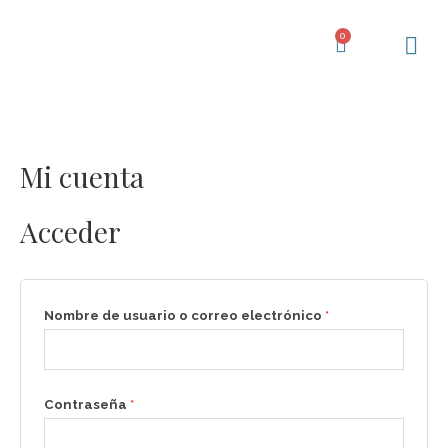
Ir
al
0
Carrito
contenido
Centro d
Mi cuenta
Obligatorio
Obligatorio
Acceder
Nombre de usuario o correo electrónico
*
Contraseña
*