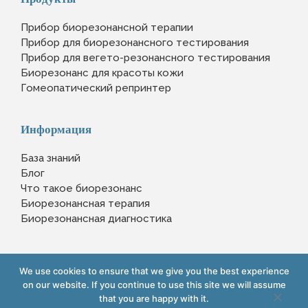
Прибор биорезонансной терапии
Прибор для биорезонансного тестирования
Прибор для вегето-резонансного тестирования
Биорезонанс для красоты кожи
Гомеопатический репринтер
Информация
База знаний
Блог
Что такое биорезонанс
Биорезонансная терапия
Биорезонансная диагностика
We use cookies to ensure that we give you the best experience
Copyright © 2023 www.yourlifexpert.com
on our website. If you continue to use this site we will assume
that you are happy with it.
Powered by www.minttolocal.com