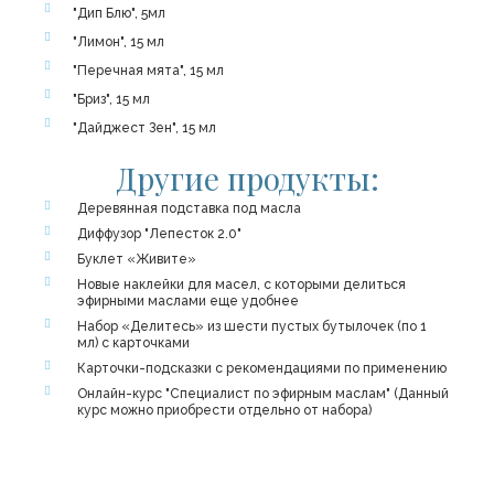
"Дип Блю", 5мл
"Лимон", 15 мл
"Перечная мята", 15 мл
"Бриз", 15 мл
"Дайджест Зен", 15 мл
Другие продукты:
Деревянная подставка под масла
Диффузор "Лепесток 2.0"
Буклет «Живите»
Новые наклейки для масел, с которыми делиться
эфирными маслами еще удобнее
Набор «Делитесь» из шести пустых бутылочек (по 1
мл) с карточками
Карточки-подсказки с рекомендациями по применению
Онлайн-курс "Специалист по эфирным маслам" (Данный
курс можно приобрести отдельно от набора)