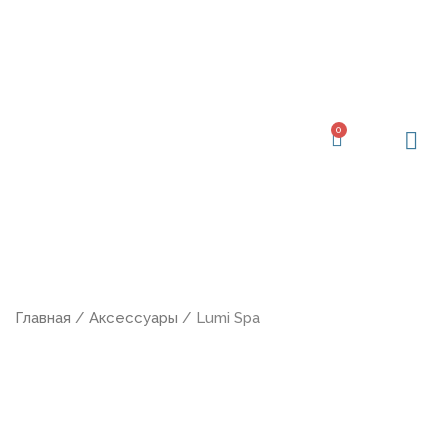
Перейти
к
содержимому
0
Корзина
Главная
/
Аксессуары
/ Lumi Spa