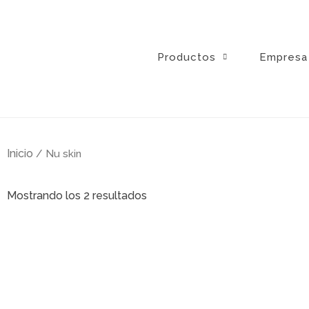
Ir
al
contenido
Productos
Empresa
Inicio
/ Nu skin
Ordenado
por
Mostrando los 2 resultados
popularidad