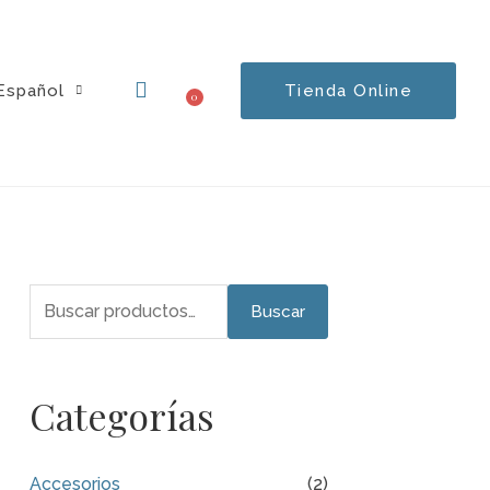
Español
Tienda Online
0
Carrito
Buscar
Buscar
por:
Categorías
Accesorios
(2)