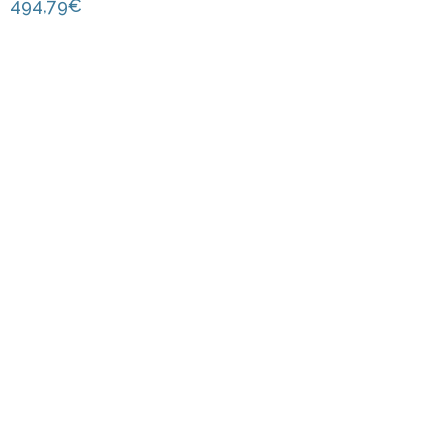
494,79
€