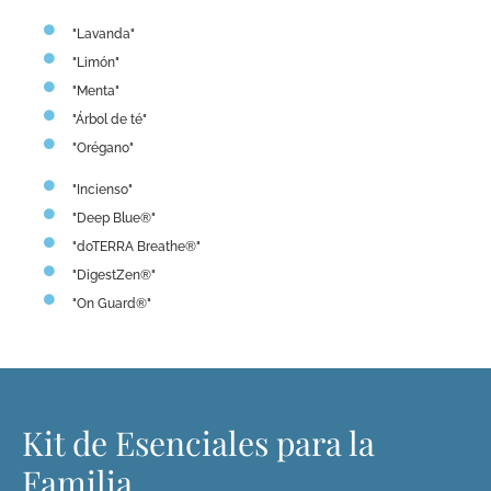
"Lavanda"
"Limón"
"Menta"
"Árbol de té"
"Orégano"
"Incienso"
"Deep Blue®"
"doTERRA Breathe®"
"DigestZen®"
"On Guard®"
Kit de Esenciales para la
Familia