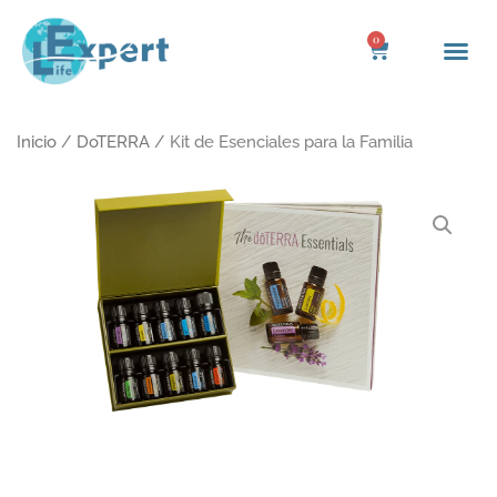
Ir
al
0
Carrito
contenido
Inicio
/
DoTERRA
/ Kit de Esenciales para la Familia