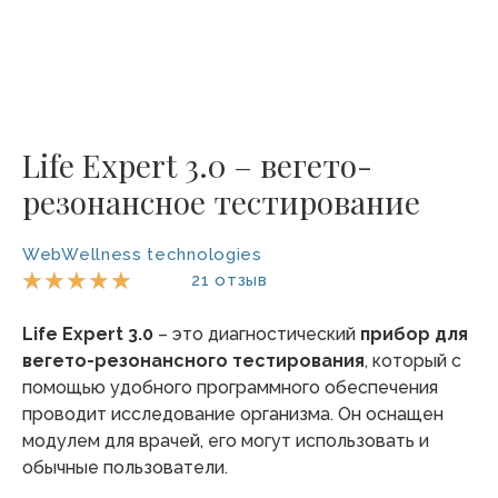
Life Expert 3.0 – вегето-
резонансное тестирование
WebWellness technologies
О
★
★
★
★
★
21 отзыв
ц
е
Life Expert 3.0
– это диагностический
прибор для
н
вегето-резонансного тестирования
, который с
к
помощью удобного программного обеспечения
а
проводит исследование организма. Он оснащен
5
модулем для врачей, его могут использовать и
и
обычные пользователи.
з