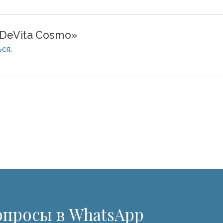
«DeVita Cosmo»
ься
.
опросы в WhatsApp