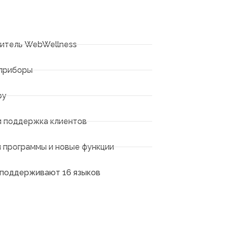
итель WebWellness
 приборы
ру
и поддержка клиентов
 программы и новые функции
поддерживают 16 языков