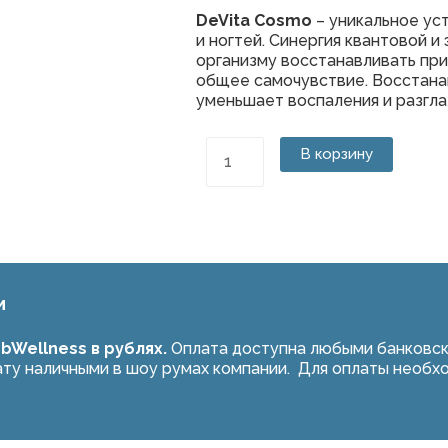
DeVita Cosmo
– уникальное ус
и ногтей. Синергия квантовой 
организму восстанавливать при
общее самочувствие. Восстана
уменьшает воспаления и разгл
Количество
В корзину
товара
DeVita
Cosmo
и
Wellness в рублях.
Оплата доступна любыми банковск
ту наличными в шоу румах компании. Для оплаты необх