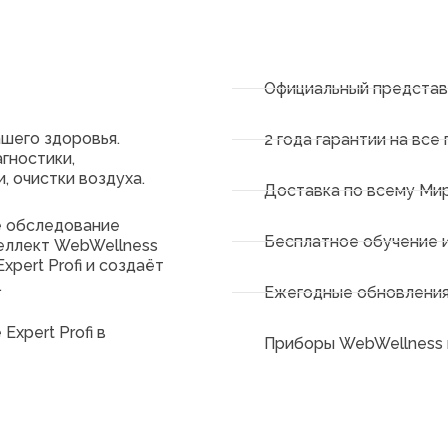
Официальный представ
ашего здоровья.
2 года гарантии на все
гностики,
, очистки воздуха.
Доставка по всему Ми
е обследование
Бесплатное обучение 
теллект WebWellness
pert Profi и создаёт
.
Ежегодные обновления
Expert Profi в
Приборы WebWellness 