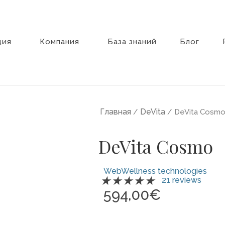
ция
Компания
База знаний
Блог
Главная
DeVita
/
/ DeVita Cosm
DeVita Cosmo
WebWellness technologies
Оценка
★
★
★
★
★
21 reviews
5
594,00
€
из
5