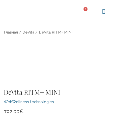
Перейти
к
0
Корзина
содержимому
Главная
/
DeVita
/ DeVita RITM+ MINI
DeVita RITM+ MINI
WebWellness technologies
792,00
€