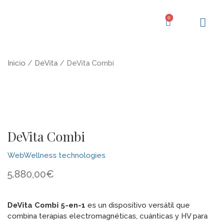
Ir
al
0
Carrito
contenido
Centro d
Inicio
/
DeVita
/ DeVita Combi
DeVita Combi
WebWellness technologies
5.880,00
€
DeVita Combi 5-en-1
es un dispositivo versátil que
combina terapias electromagnéticas, cuánticas y HV para