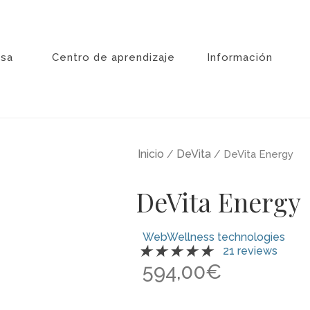
sa
Centro de aprendizaje
Información
Inicio
DeVita
/
/ DeVita Energy
DeVita Energy
WebWellness technologies
Valorado
★
★
★
★
★
21 reviews
con
594,00
€
5
de
5