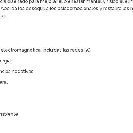
ia diseñado para mejorar el bienestar mental y físico al elimi
borda los desequilibrios psicoemocionales y restaura los ni
iga.
electromagnética, incluidas las redes 5G
ergía
ncias negativas
eral
ambiente