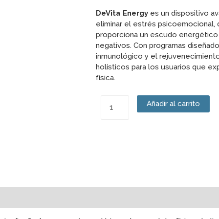
DeVita Energy
es un dispositivo a
eliminar el estrés psicoemocional,
proporciona un escudo energético 
negativos. Con programas diseñados
inmunológico y el rejuvenecimiento
holísticos para los usuarios que ex
física.
DeVita
Añadir al carrito
Energy
cantidad