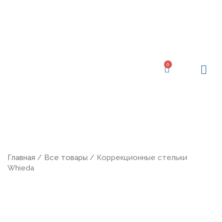
Перейти
к
содержимому
0
Корзина
Главная
/
Все товары
/ Коррекционные стельки
Whieda