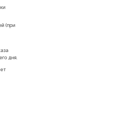
вки
ей (при
каза
его дня.
чет