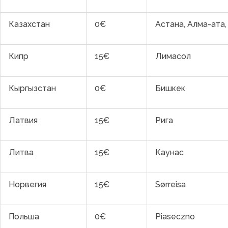
Казахстан
0€
Астана, Алма-ата
Кипр
15€
Лимасол
Кыргызстан
0€
Бишкек
Латвия
15€
Рига
Литва
15€
Каунас
Норвегия
15€
Sørreisa
Польша
0€
Piaseczno