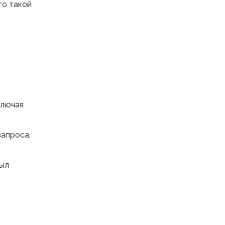
что такой
ключая
запроса.
был