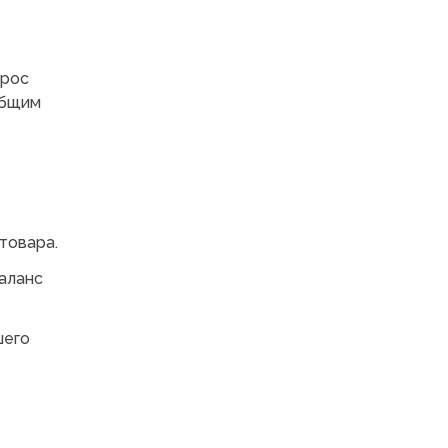
прос
общим
товара.
баланс
шего