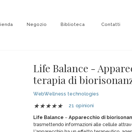
zienda
Negozio
Biblioteca
Contatti
Life Balance - Appare
terapia di biorisonan
WebWellness technologies
V
★
★
★
★
★
21
opinioni
a
Life Balance
–
Apparecchio
di
biorisona
l
trasmettendo informazioni alle cellule attr
u
L’apparecchio
ha un effetto terapeutico, agen