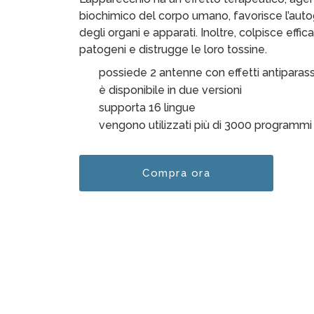
t
biochimico del corpo umano, favorisce l’aut
a
degli organi e apparati. Inoltre, colpisce effi
z
patogeni e distrugge le loro tossine.
i
o
possiede 2 antenne con effetti antiparassi
n
è disponibile in due versioni
e
supporta 16 lingue
5
vengono utilizzati più di 3000 programmi
s
u
5
Compra ora