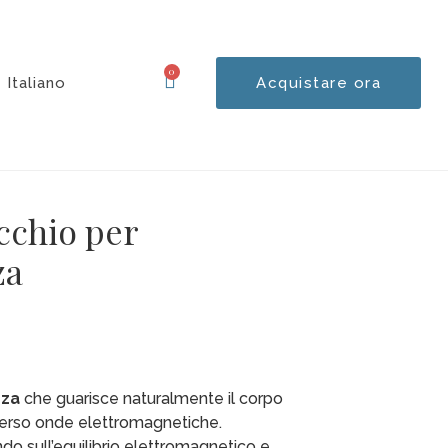
0
Italiano
Acquistare ora
Carrello
cchio per
za
nza
che guarisce naturalmente il corpo
averso onde elettromagnetiche.
do sull’equilibrio elettromagnetico e