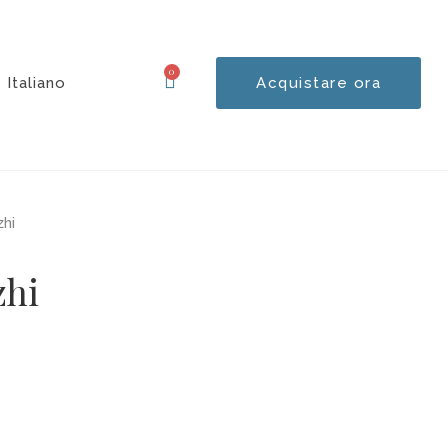
0
Italiano
Acquistare ora
Carrello
hi
zhi