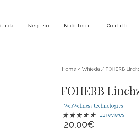
zienda
Negozio
Biblioteca
Contatti
Home
Whieda
/
/ FOHERB Linchz
FOHERB Linch
WebWellness technologies
Valutazione
★
★
★
★
★
21 reviews
5
20,00
€
su
5