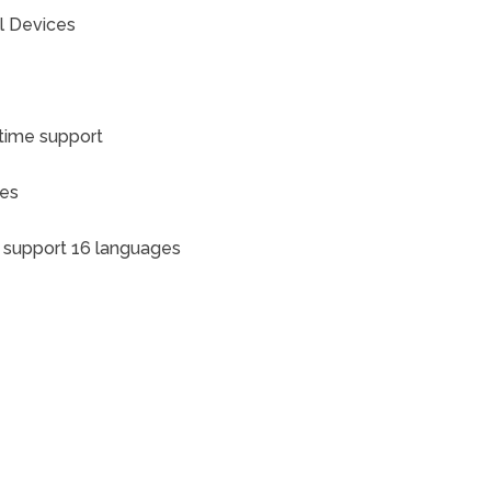
ll Devices
etime support
tes
support 16 languages