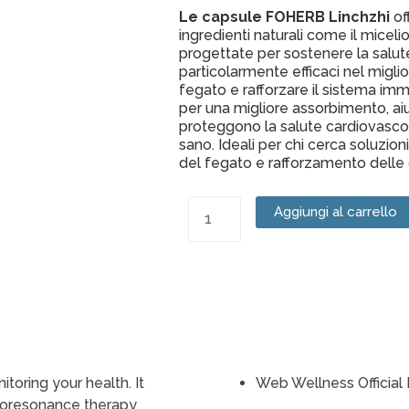
Le capsule FOHERB Linchzhi
of
ingredienti naturali come il miceli
progettate per sostenere la salu
particolarmente efficaci nel miglior
fegato e rafforzare il sistema imm
per una migliore assorbimento, aiut
proteggono la salute cardiovasco
sano. Ideali per chi cerca soluzioni
del fegato e rafforzamento delle 
FOHERB
Aggiungi al carrello
Linchzhi
quantità
oring your health. It
Web Wellness Official 
bioresonance therapy