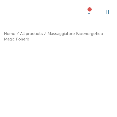
Vai
al
0
Carrello
contenuto
Home
/
All products
/ Massaggiatore Bioenergetico
Magic Foherb