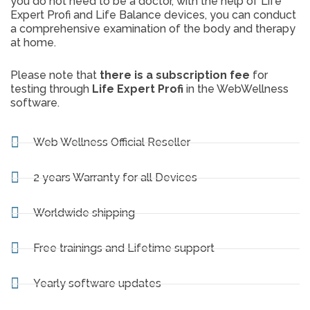
you do not need to be a doctor, with the help of Life
Expert Profi and Life Balance devices, you can conduct
a comprehensive examination of the body and therapy
at home.
Please note that
there is a subscription fee
for
testing through
Life Expert Profi
in the WebWellness
software.
Web Wellness Official Reseller
2 years Warranty for all Devices
Worldwide shipping
Free trainings and Lifetime support
Yearly software updates