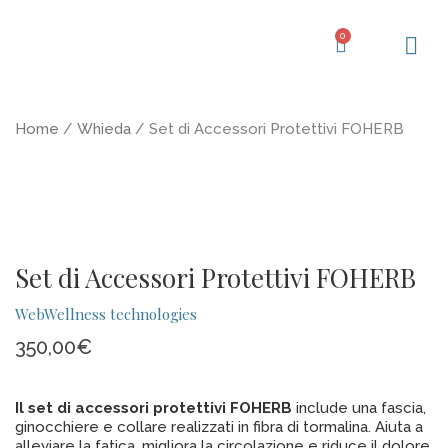
Vai
al
0
Carrello
contenuto
Home
/
Whieda
/ Set di Accessori Protettivi FOHERB
Set di Accessori Protettivi FOHERB
WebWellness technologies
350,00
€
Il set di accessori protettivi FOHERB
include una fascia,
ginocchiere e collare realizzati in fibra di tormalina. Aiuta a
alleviare la fatica, migliora la circolazione e riduce il dolore