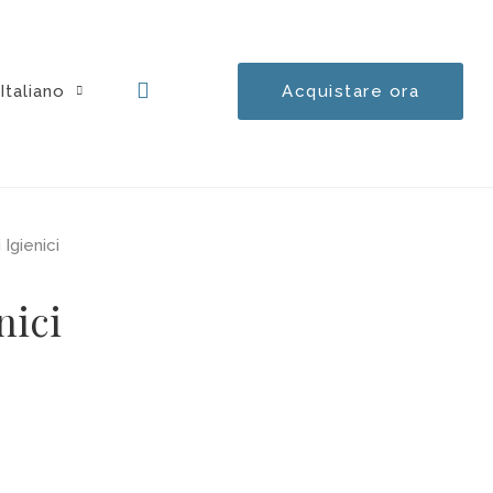
Carrello
0,00
€
Italiano
Acquistare ora
0
Igienici
nici