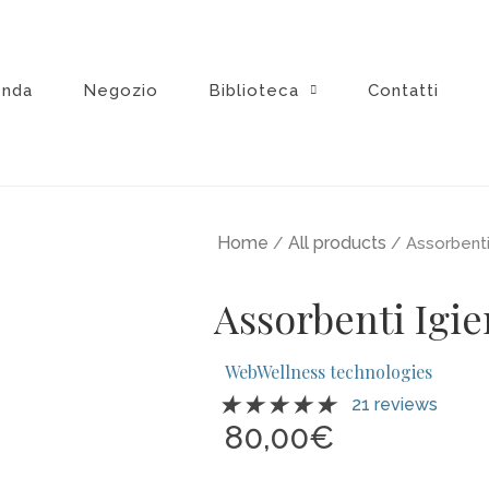
enda
Negozio
Biblioteca
Contatti
Home
All products
/
/ Assorbenti 
Assorbenti Igie
WebWellness technologies
Valutazione
★
★
★
★
★
21 reviews
5
80,00
€
su
5