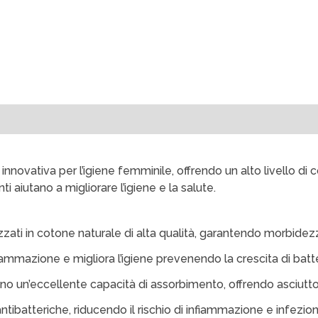
tenza
Termini di Spedizione
nnovativa per l’igiene femminile, offrendo un alto livello di 
i aiutano a migliorare l’igiene e la salute.
zati in cotone naturale di alta qualità, garantendo morbidez
nfiammazione e migliora l’igiene prevenendo la crescita di batter
no un’eccellente capacità di assorbimento, offrendo asciutto 
antibatteriche, riducendo il rischio di infiammazione e infezion