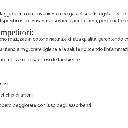
llaggio sicuro e conveniente che garantisce l’integrità del pr
onibili in tre varianti: assorbenti per il giorno, per la notte e
mpetitori:
no realizzati in cotone naturale di alta qualità, garantendo 
i aiutano a migliorare l’igiene e la salute riducendo l’infiamm
eriali sicuri e rispettosi dell’ambiente.
casi:
l chip di anioni.
rebbero peggiorare con l’uso degli assorbenti.